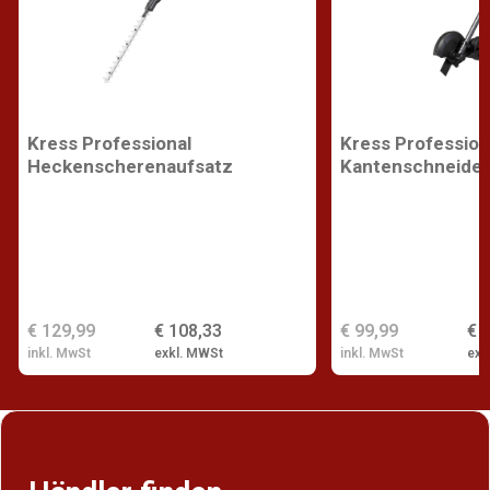
Kress Professional
Kress Profession
Heckenscherenaufsatz
Kantenschneider
€ 129,99
€ 108,33
€ 99,99
€ 
inkl. MwSt
exkl. MWSt
inkl. MwSt
exk