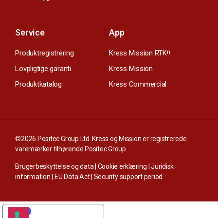
Service
App
Produktregistrering
Kress Mission RTK
n
Lovpligtige garanti
Kress Mission
Produktkatalog
Kress Commercial
©2026 Positec Group Ltd. Kress og Mission er registrerede
varemærker tilhørende Positec Group.
Brugerbeskyttelse og data
|
Cookie erklæring
|
Juridisk
information
|
EU Data Act
|
Security support period
YOUR PRIVACY CHOICES