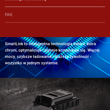
FAQ
SmartLink
SmartLink to inteligentna technologia baterii, która
chroni, optymalizuje i płynnie komunikuje się. Więcej
mocy, szybsze ładowanie i dłuższa żywotność -
wszystko w jednym systemie.