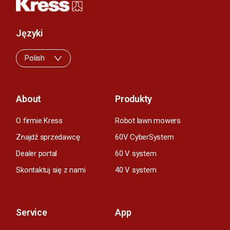
Języki
Polish
About
Produkty
O firmie Kress
Robot lawn mowers
Znajdź sprzedawcę
60V CyberSystem
Dealer portal
60 V system
Skontaktuj się z nami
40 V system
Service
App