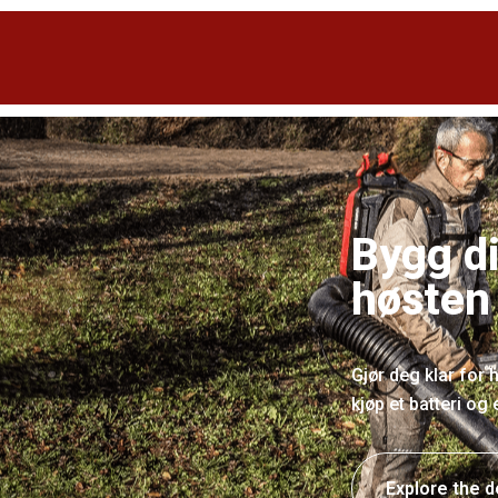
Bygg di
høsten
Gjør deg klar for
kjøp et batteri og
Explore the d