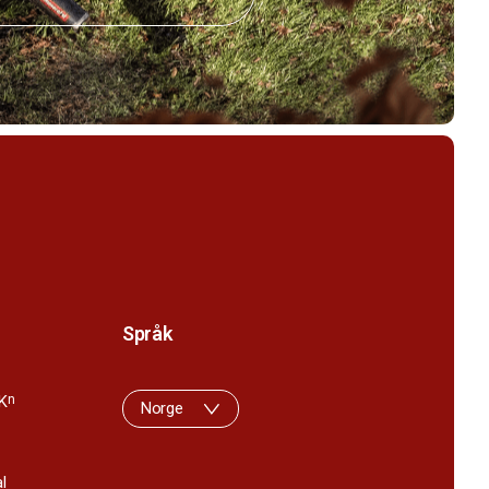
Språk
K
n
Norge
l