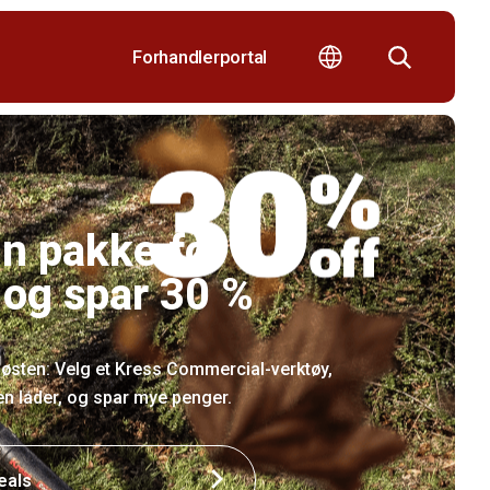
Forhandlerportal
n pakke for
 og spar 30 %
 høsten: Velg et Kress Commercial-verktøy,
 en lader, og spar mye penger.
eals