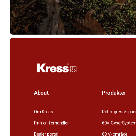
About
Produkter
Om Kress
Robotgressklippe
Finn en forhandler
60V CyberSyste
Dealer portal
60 V-område