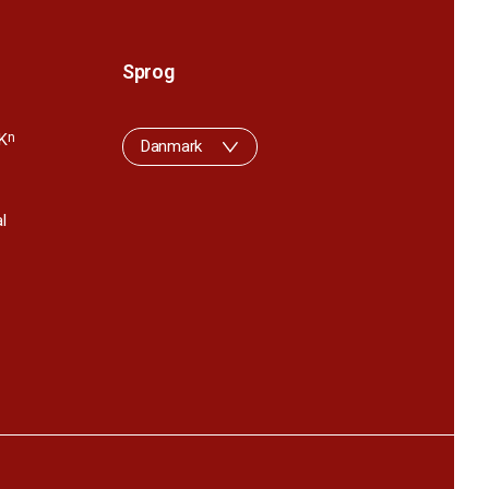
Sprog
K
n
Danmark
l