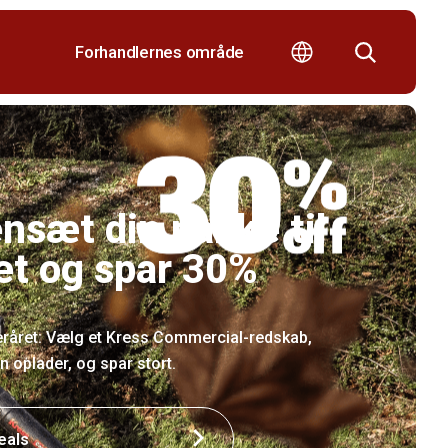
Forhandlernes område
sæt din pakke til
et og spar 30%
fteråret: Vælg et Kress Commercial-redskab,
en oplader, og spar stort.
eals