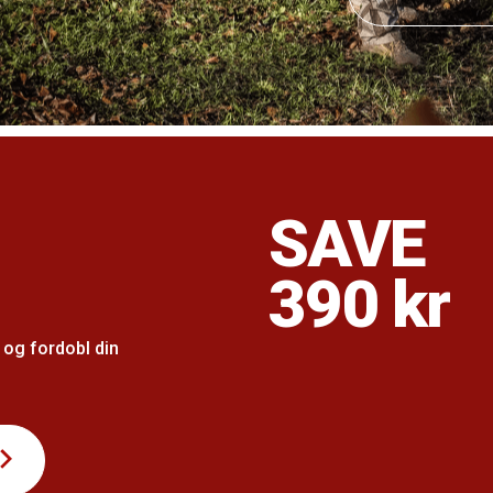
SAVE
390 kr
, og fordobl din