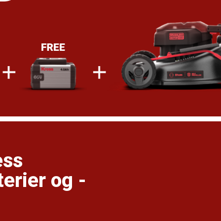
ess
erier og -