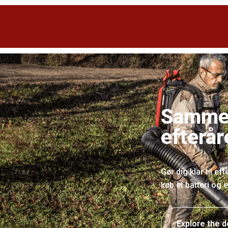
Sammen
efterår
Gør dig klar til e
køb et batteri og 
Explore the d