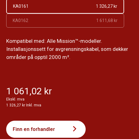
KA0161
1 326,27 kr
KA0162
1 611,68 kr
Kompatibel med: Alle Mission™-modeller.
Installasjonssett for avgrensningskabel, som dekker
områder på opptil 2000 m².
1 061,02 kr
Ekskl. mva
1 326,27 kr Inkl. mva
Finn en forhandler