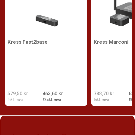
Kress Fast2base
Kress Marconi
579,50 kr
463,60 kr
788,70 kr
63
Inkl. mva
Ekskl. mva
Inkl. mva
Eks