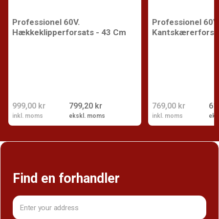
Professionel 60V.
Professionel 60V
Hækkeklipperforsats - 43 Cm
Kantskærerforsa
999,00 kr
799,20 kr
769,00 kr
61
inkl. moms
ekskl. moms
inkl. moms
eks
Find en forhandler