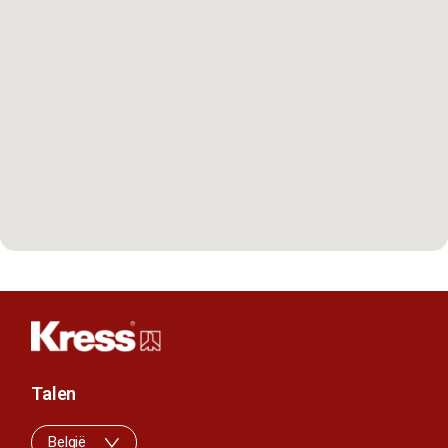
Talen
België