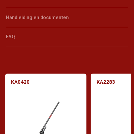
Handleiding en documenten
FAQ
KA0420
KA2283