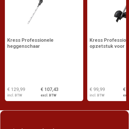
Kress Professionele
Kress Profession
heggenschaar
opzetstuk voor k
€ 129,99
€ 107,43
€ 99,99
€ 
incl. BTW
excl. BTW
incl. BTW
exc