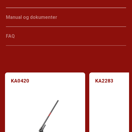
Manual og dokumenter
FAQ
KA0420
KA2283