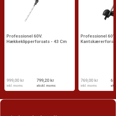
Professionel 60V.
Professionel 60V
Hækkeklipperforsats - 43 Cm
Kantskærerforsa
999,00 kr
799,20 kr
769,00 kr
61
inkl. moms
ekskl. moms
inkl. moms
eks