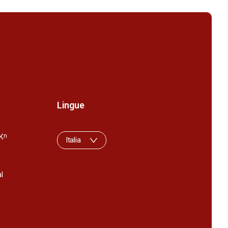
Lingue
K
n
Italia
l