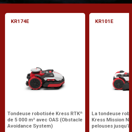
KR174E
KR101E
Tondeuse robotisée Kress RTKⁿ
La tondeuse rob
de 5 000 m² avec OAS (Obstacle
Kress Mission Na
Avoidance System)
pelouses jusqu'à