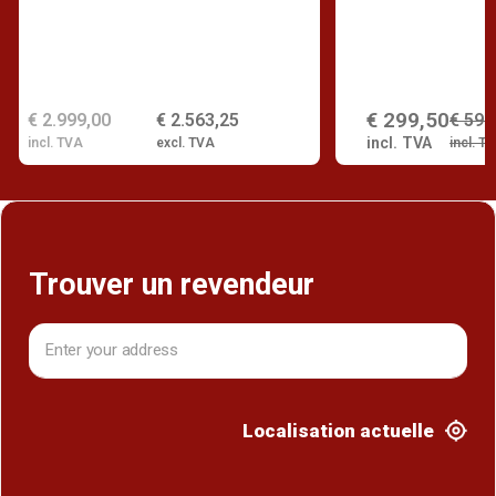
€ 299,50
€ 2.999,00
€ 2.563,25
€ 599
incl. TVA
incl. TVA
excl. TVA
incl. T
Trouver un revendeur
Localisation actuelle