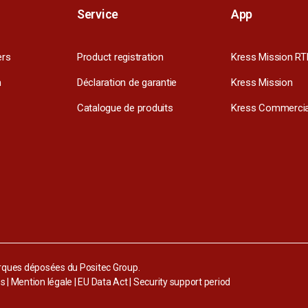
Service
App
ers
Product registration
Kress Mission RT
m
Déclaration de garantie
Kress Mission
Catalogue de produits
Kress Commercia
arques déposées du Positec Group.
es
|
Mention légale
|
EU Data Act
|
Security support period