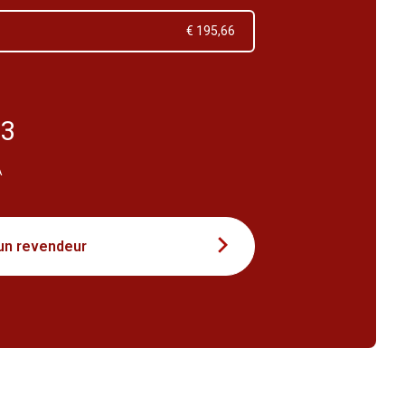
€ 195,66
23
A
un revendeur