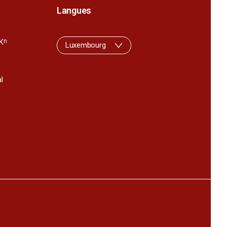
Langues
K
n
Luxembourg
l