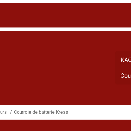
KAC
Cour
eurs
Courroie de batterie Kress