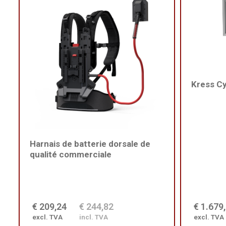
Kress C
Harnais de batterie dorsale de
qualité commerciale
€ 209,24
€ 244,82
€ 1.679
excl. TVA
incl. TVA
excl. TVA