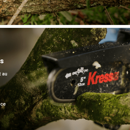
es
t au
nce