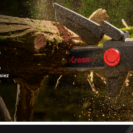
n
s
ssiez