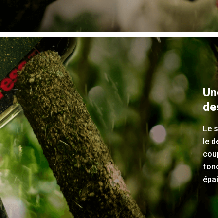
Une
de
Le s
le d
coup
fon
épai