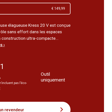
€ 149,99
use élagueuse Kress 20 V est conçue
rôle sans effort dans les espaces
a construction ultra-compacte...
s ›
41
Outil
A
uniquement
n’incluent pas l’éco-
E
un revendeur