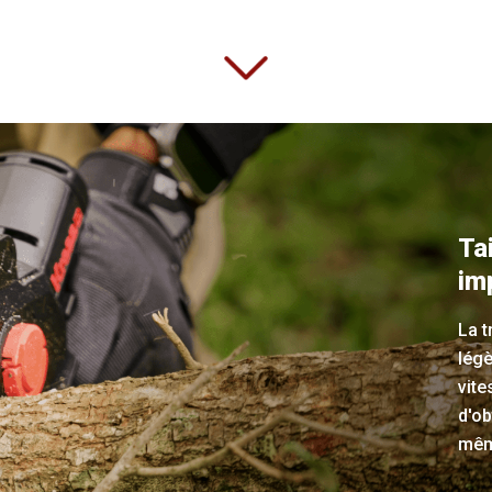
Ta
im
La 
lég
vite
d'ob
même