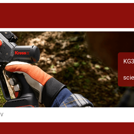
KG3
scie
 V