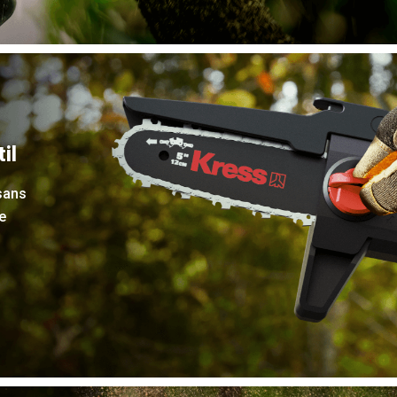
il
 sans
e