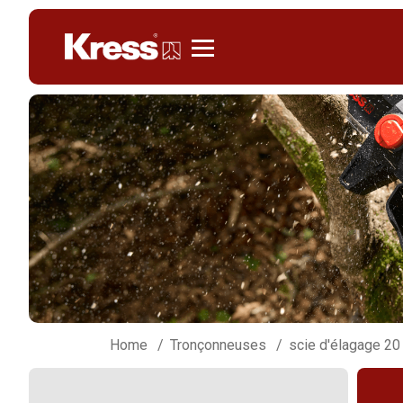
Kress
Home
Tronçonneuses
scie d'élagage 20