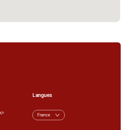
Langues
K
n
France