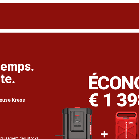
temps.
te.
ÉCON
€ 1 39
ndeuse Kress
à épuisement des stocks.