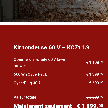
Kit tondeuse 60 V – KC711.9
Commercial-grade 60 V lawn
€ 1 108
,24
mower
660 Wh CyberPack
€ 1 399
,00
CyberPlug 30 A
€ 699
,00
Valeur totale
€ 3 397
,00
Maintenant seulement
€ 1 999
,00