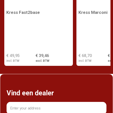
Kress Fast2base
Kress Marconi
€ 49,95
€ 39,46
€ 68,70
€ 
incl. BTW
excl. BTW
incl. BTW
exc
Vind een dealer