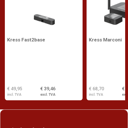
Kress Fast2base
Kress Marconi
€ 49,95
€ 39,46
€ 68,70
€ 
incl. TVA
excl. TVA
incl. TVA
exc