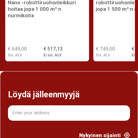
Nano -robottiruohonleikkuri
robottiruohonleik
hoitaa jopa 1 000 m²:n
jopa 1 500 m²:n 
nurmikoita
€ 649,00
€ 517,13
€ 749,00
€ 
Sis. ALV
Ei sis. ALV
Sis. ALV
Ei s
Löydä jälleenmyyjä
Nykyinen sijainti