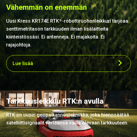
Vähemmän on enemmän
Uusi Kress KR174E RTK
-robottiruohonleikkuri tarjoaa
n
senttimetritason tarkkuuden ilman lisälaitteita
kiinteistössäsi. Ei antenneja. Ei majakoita. Ei
rajajohtoja.
Lue lisää
Tarkkuusleikkuu RTK:n avulla
RTK on uusin geopaikannustekniikka, joka hienosäätää
satelliittisignaalit vertaansa vailla olevaan tarkkuuteen.