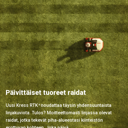
Päivittäiset tuoreet raidat
Uusi Kress RTK
noudattaa täysin yhdensuuntaista
n
linjakuviota. Tulos? Moitteettomasti linjassa olevat
raidat, jotka tekevät piha-alueestasi kiinteistön
erottuvan kohteen. Joka päivä.