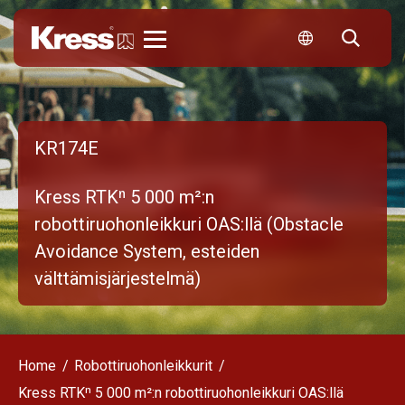
Kress
KR174E
Kress RTKⁿ 5 000 m²:n
robottiruohonleikkuri OAS:llä (Obstacle
Avoidance System, esteiden
välttämisjärjestelmä)
Home
Robottiruohonleikkurit
Kress RTKⁿ 5 000 m²:n robottiruohonleikkuri OAS:llä