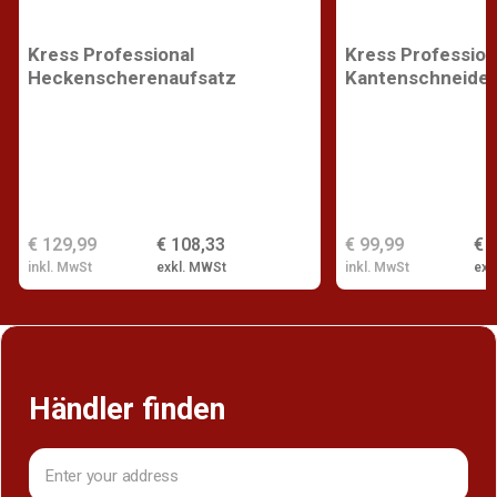
Kress Professional
Kress Profession
Heckenscherenaufsatz
Kantenschneider
€ 129,99
€ 108,33
€ 99,99
€ 
inkl. MwSt
exkl. MWSt
inkl. MwSt
exk
Händler finden