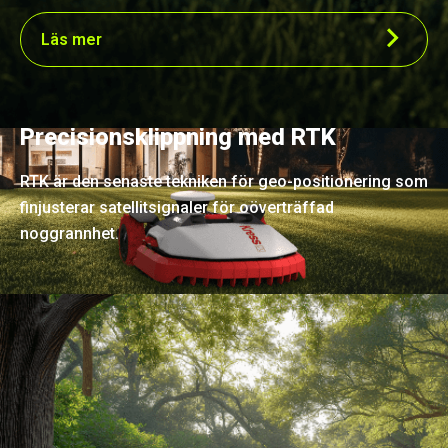
Läs mer
Precisionsklippning med RTK
RTK är den senaste tekniken för geo-positionering som
finjusterar satellitsignaler för oöverträffad
noggrannhet.