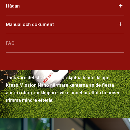
I lådan
Manual och dokument
FAQ
Manikyrerad perfektion
Tack vare det strategiskt förskjutna bladet klipper
Kress Mission Nano närmare kanterna än de flesta
andra robotgräsklippare, vilket innebär att du behöver
trimma mindre efteråt.