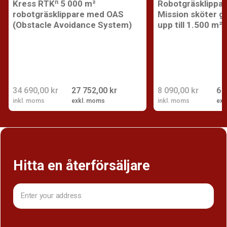
Kress RTKⁿ 5 000 m²
Robotgräsklippa
robotgräsklippare med OAS
Mission sköter g
(Obstacle Avoidance System)
upp till 1.500 m²
34 690,00 kr
27 752,00 kr
8 090,00 kr
6 
inkl. moms
exkl. moms
inkl. moms
exk
Hitta en återförsäljare