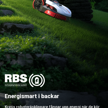
Energismart i backar
Kress robotgräsklippare fångar upp energi när de kör