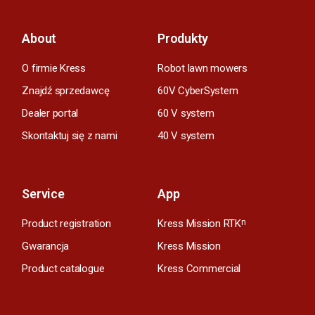
About
Produkty
O firmie Kress
Robot lawn mowers
Znajdź sprzedawcę
60V CyberSystem
Dealer portal
60 V system
Skontaktuj się z nami
40 V system
Service
App
Product registration
Kress Mission RTK
n
Gwarancja
Kress Mission
Product catalogue
Kress Commercial