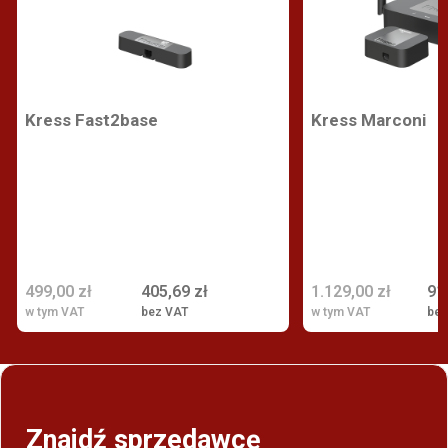
Kress Fast2base
Kress Marconi
499,00 zł
405,69 zł
1.129,00 zł
91
w tym VAT
bez VAT
w tym VAT
bez
Znajdź sprzedawcę