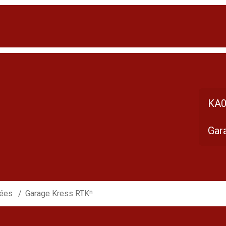
KA0
Gar
sées
Garage Kress RTKⁿ