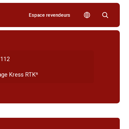
Espace revendeurs
112
age Kress RTKⁿ