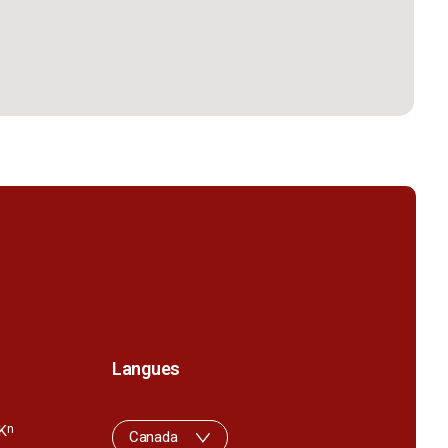
Langues
K
n
Canada