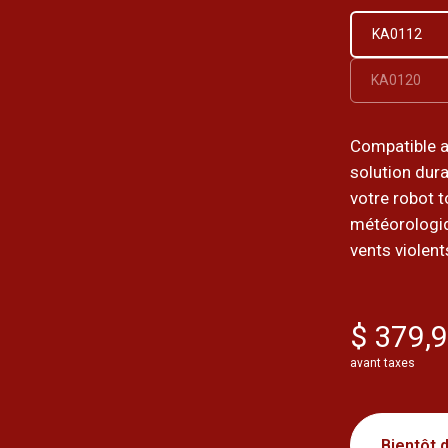
KA0112
KA0120
Compatible a
solution dura
votre robot 
météorologiqu
vents violent
$ 379,
avant taxes
Bientôt 