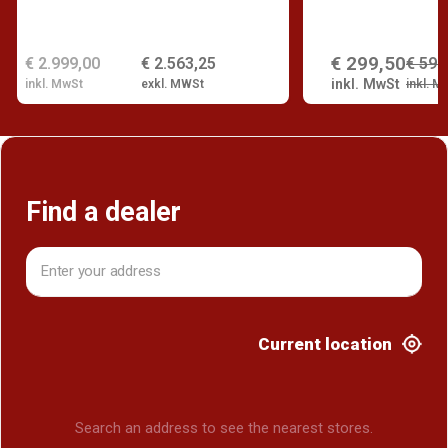
€ 299,50
€ 2.999,00
€ 2.563,25
€ 599
inkl. MwSt
inkl. MwSt
exkl. MWSt
inkl. M
Find a dealer
Current location
Search an address to see the nearest stores.