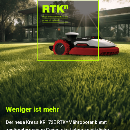
Weniger ist mehr
Der neue Kress KR172E RTK
Mähroboter bietet
n
zentimetergenaue Genauigkeit ohne zusätzliche