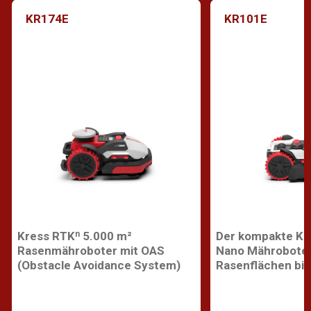
KR174E
KR101E
Kress RTKⁿ 5.000 m²
Der kompakte Kr
Rasenmähroboter mit OAS
Nano Mähroboter
(Obstacle Avoidance System)
Rasenflächen bis