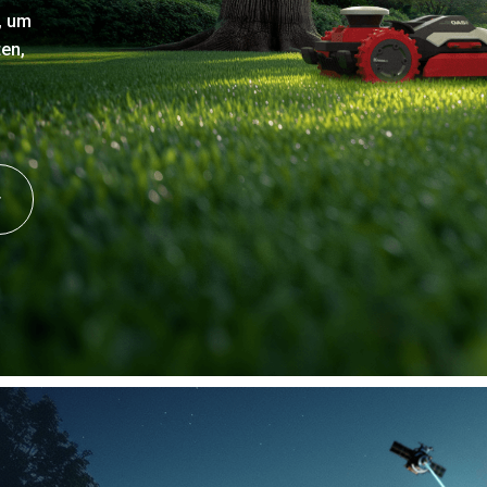
, um
en,