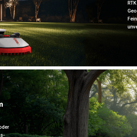
RTK
Geop
Fein
unve
m
oder
ss-