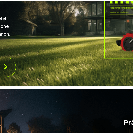
tet
iche
nnen.
.
Pr