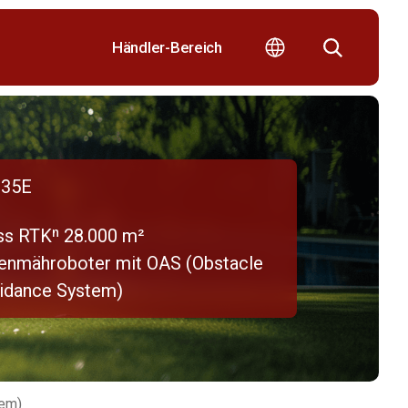
Händler-Bereich
35E
ss RTKⁿ 28.000 m²
enmähroboter mit OAS (Obstacle
idance System)
tem)