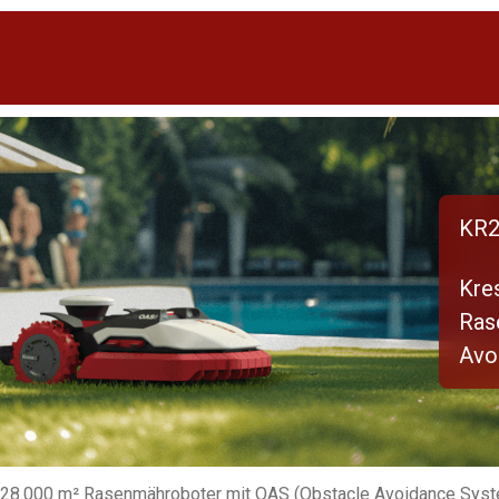
KR2
Kre
Ras
Avo
 28.000 m² Rasenmähroboter mit OAS (Obstacle Avoidance Sys