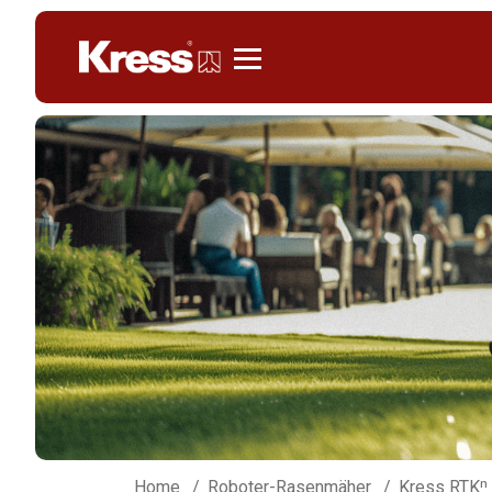
Kress
Home
Roboter-Rasenmäher
Kress RTKⁿ