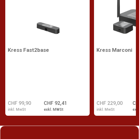
Kress Fast2base
Kress Marconi
CHF 99,90
CHF 92,41
CHF 229,00
CH
inkl. MwSt
exkl. MWSt
inkl. MwSt
exk