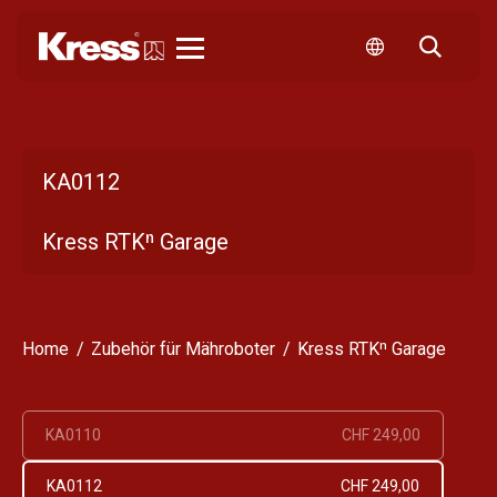
Kress
KA0112
Kress RTKⁿ Garage
Home
Zubehör für Mähroboter
Kress RTKⁿ Garage
KA0110
CHF 249,00
KA0112
CHF 249,00