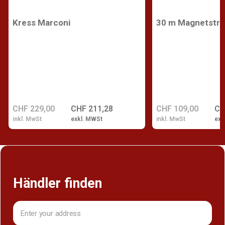
Kress Marconi
30 m Magnetstre
CHF 229,00
CHF 211,28
CHF 109,00
CH
inkl. MwSt
exkl. MWSt
inkl. MwSt
exk
Händler finden