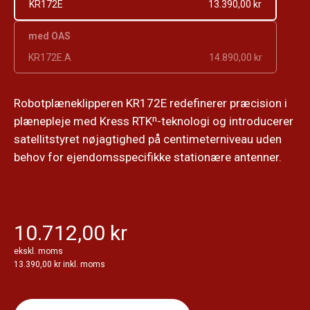
KR172E
13.390,00 kr
med OAS
KR172E.A
14.890,00 kr
Robotplæneklipperen KR172E redefinerer præcision i
plænepleje med Kress RTKⁿ-teknologi og introducerer
satellitstyret nøjagtighed på centimeterniveau uden
behov for ejendomsspecifikke stationære antenner.
10.712,00 kr
ekskl. moms
13.390,00 kr inkl. moms