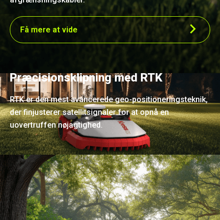
Få mere at vide
Præcisionsklipning med RTK
RTK er den mest avancerede geo-positioneringsteknik,
der finjusterer satellitsignaler for at opnå en
uovertruffen nøjagtighed.