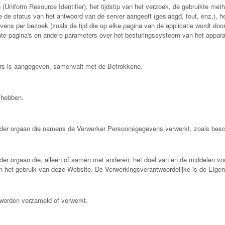
niform Resource Identifier), het tijdstip van het verzoek, de gebruikte meth
 de status van het antwoord van de server aangeeft (geslaagd, fout, enz.), h
vens per bezoek (zoals de tijd die op elke pagina van de applicatie wordt do
ochte pagina's en andere parameters over het besturingssysteem van het appar
ers is aangegeven, samenvalt met de Betrokkene.
 hebben.
 ander orgaan die namens de Verwerker Persoonsgegevens verwerkt, zoals besch
 ander orgaan die, alleen of samen met anderen, het doel van en de middelen 
en het gebruik van deze Website. De Verwerkingsverantwoordelijke is de Eige
orden verzameld of verwerkt.