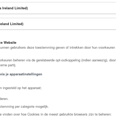
s Ireland Limited)
reland Limited)
ze Website
nnen gebruikers deze toestemming geven of intrekken door hun voorkeuren in t
keuren beheren via de gerelateerde opt-outkoppeling (indien aanwezig), door
rne partij.
via je apparaatinstellingen
jn ingesteld op het apparaat;
deren.
estemming per categorie mogelijk.
e vinden over hoe Cookies in de meest gebruikte browsers zijn te beheren: