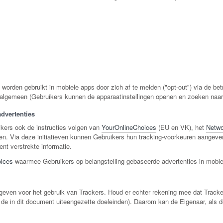
rden gebruikt in mobiele apps door zich af te melden ("opt-out") via de betre
t algemeen (Gebruikers kunnen de apparaatinstellingen openen en zoeken naar d
dvertenties
kers ook de instructies volgen van
YourOnlineChoices
(EU en VK), het
Networ
ten. Via deze initiatieven kunnen Gebruikers hun tracking-voorkeuren aangeve
nt verstrekte informatie.
ices
waarmee Gebruikers op belangstelling gebaseerde advertenties in mobi
g geven voor het gebruik van Trackers. Houd er echter rekening mee dat Trac
de in dit document uiteengezette doeleinden). Daarom kan de Eigenaar, als d