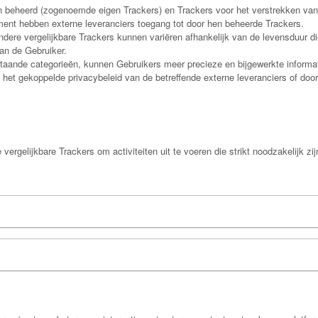
en beheerd (zogenoemde eigen Trackers) en Trackers voor het verstrekken v
ment hebben externe leveranciers toegang tot door hen beheerde Trackers.
ere vergelijkbare Trackers kunnen variëren afhankelijk van de levensduur die
an de Gebruiker.
taande categorieën, kunnen Gebruikers meer precieze en bijgewerkte informati
n het gekoppelde privacybeleid van de betreffende externe leveranciers of do
elijkbare Trackers om activiteiten uit te voeren die strikt noodzakelijk zij