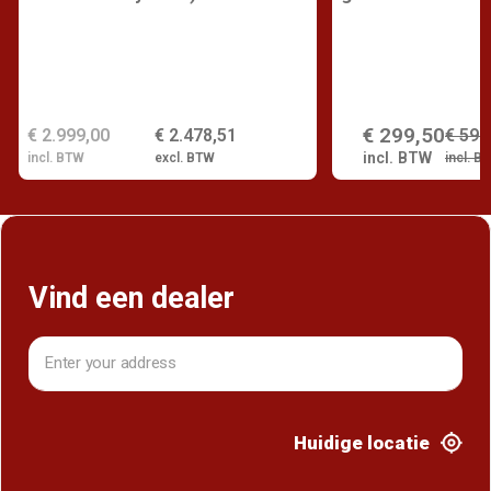
€ 299,50
€ 2.999,00
€ 2.478,51
€ 599
incl. BTW
incl. BTW
excl. BTW
incl. B
Vind een dealer
Huidige locatie