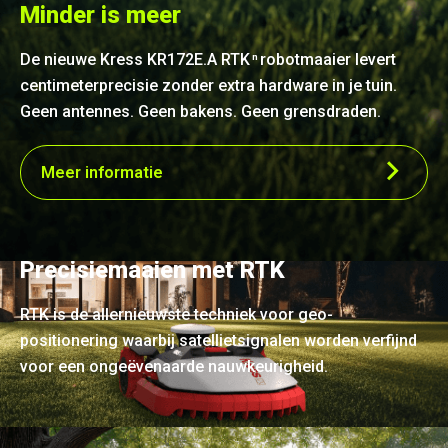
Minder is meer
De nieuwe Kress KR172E.A RTK
robotmaaier levert
n
centimeterprecisie zonder extra hardware in je tuin.
Geen antennes. Geen bakens. Geen grensdraden.
Meer informatie
Precisiemaaien met RTK
RTK is de allernieuwste techniek voor geo-
positionering waarbij satellietsignalen worden verfijnd
voor een ongeëvenaarde nauwkeurigheid.