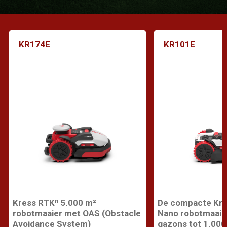
KR174E
KR101E
Kress RTKⁿ 5.000 m²
De compacte Kre
robotmaaier met OAS (Obstacle
Nano robotmaaie
Avoidance System)
gazons tot 1.000