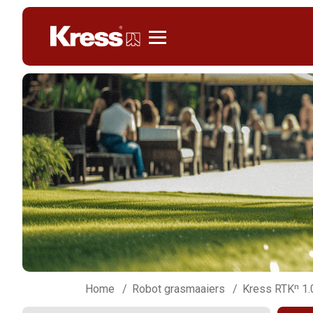
Kress
Home
Robot grasmaaiers
Kress RTKⁿ 1.