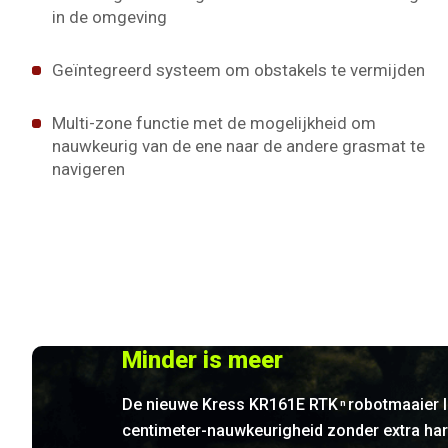
in de omgeving
Geïntegreerd systeem om obstakels te vermijden
Multi-zone functie met de mogelijkheid om
nauwkeurig van de ene naar de andere grasmat te
navigeren
Minder is meer
De nieuwe Kress KR161E RTK
robotmaaier l
n
centimeter-nauwkeurigheid zonder extra ha