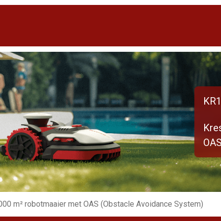
KR1
Kre
OAS
000 m² robotmaaier met OAS (Obstacle Avoidance System)