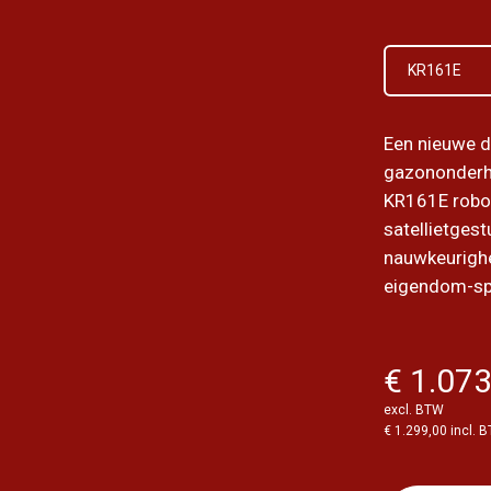
KR161E
Een nieuwe de
gazononderh
KR161E robo
satellietges
nauwkeurigh
eigendom-spe
€ 1.073
excl. BTW
€ 1.299,00 incl. 