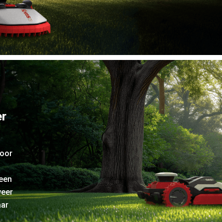
er
door
een
weer
aar