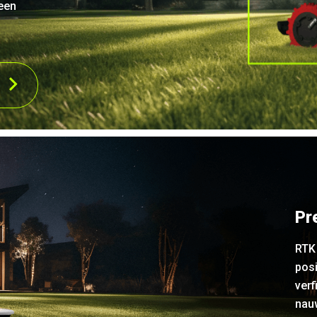
Geen
Pr
RTK 
posi
ver
nau