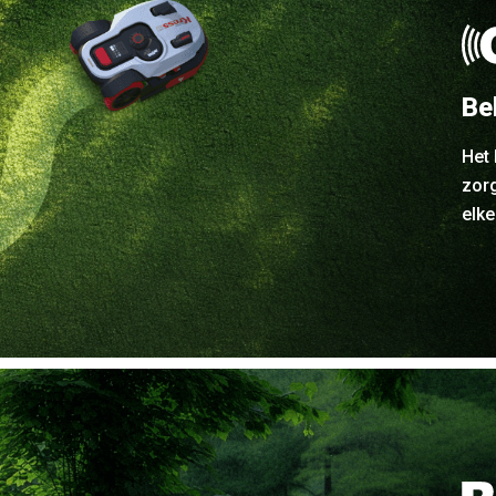
Be
Het
zor
elke