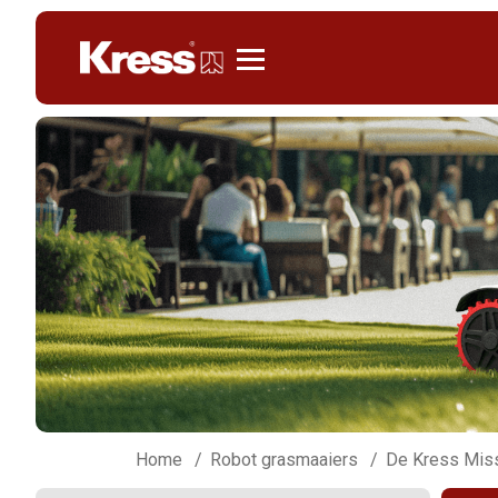
Kress
Home
Robot grasmaaiers
De Kress Miss