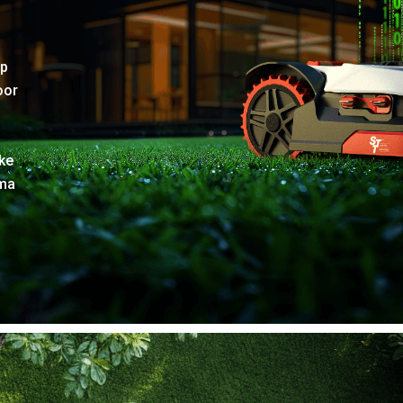
op
oor
ke
ema