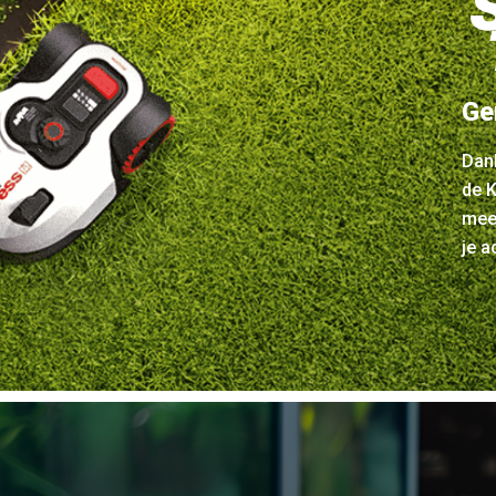
Ge
Dank
de K
mee
je a