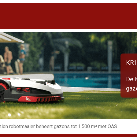
KR1
De 
gaz
ion robotmaaier beheert gazons tot 1.500 m² met OAS