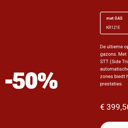
met OAS
KR121E
De ultieme o
gazons. Met
STT (Side Tr
automatische
zones biedt h
prestaties.
€ 399,5