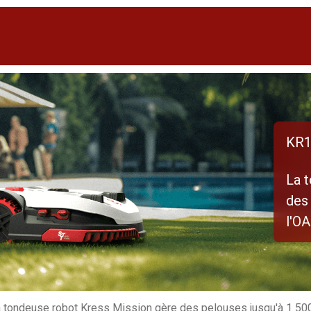
KR1
La 
des
l'O
 tondeuse robot Kress Mission gère des pelouses jusqu'à 1 50