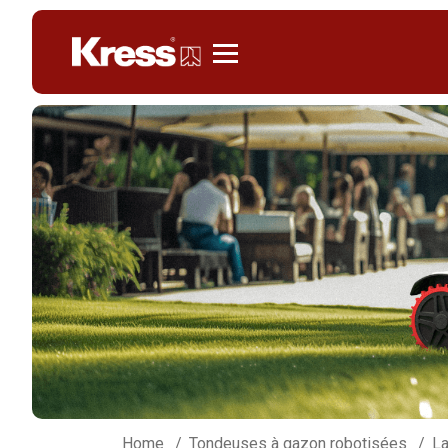
Kress
Home
Tondeuses à gazon robotisées
La