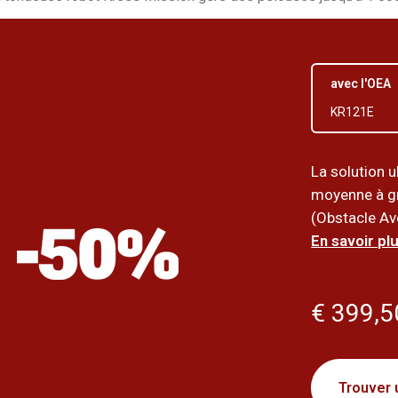
avec l'OEA
KR121E
La solution u
moyenne à g
(Obstacle Avo
En savoir plu
€ 399,5
Trouver 