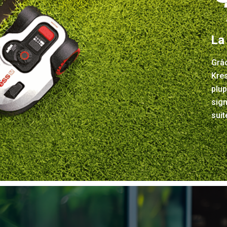
La
Grâc
Kres
plup
sign
suit