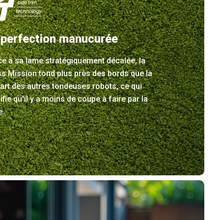
 perfection manucurée
e à sa lame stratégiquement décalée, la
s Mission tond plus près des bords que la
art des autres tondeuses robots, ce qui
ifie qu'il y a moins de coupe à faire par la
e.