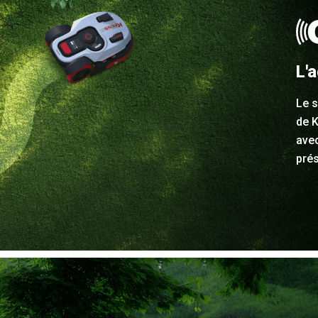
L'a
Le 
de K
avec
prés