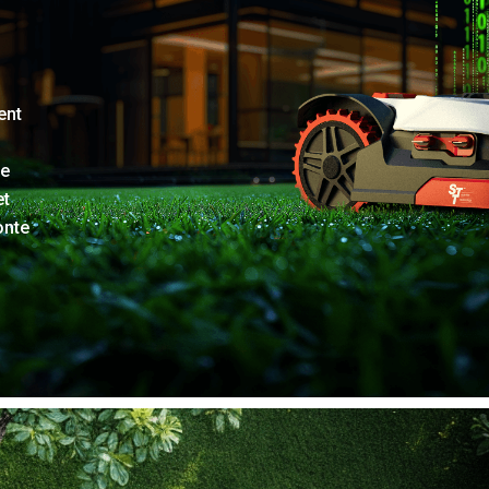
ent
re
et
onte