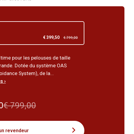
€ 399,50
€ 799,00
ltime pour les pelouses de taille
rande. Dotée du système OAS
idance System), de la...
s ›
0
€ 799,00
un revendeur