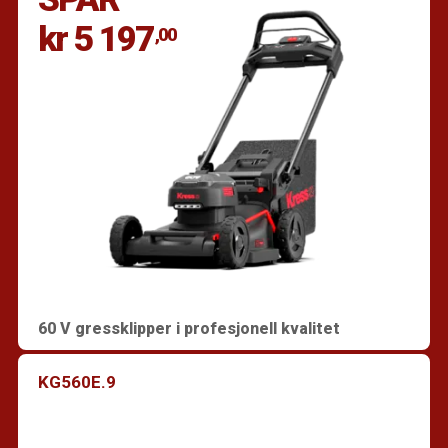
kr 5 197
,00
60 V gressklipper i profesjonell kvalitet
KG560E.9