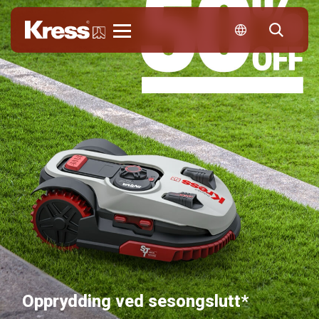
Kress
Opprydding ved sesongslutt*