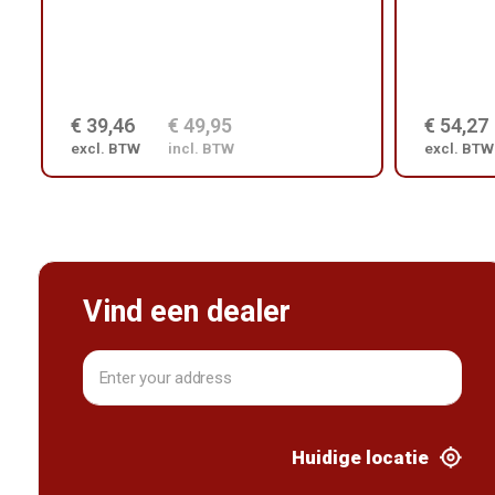
€ 39,46
€ 49,95
€ 54,27
excl. BTW
incl. BTW
excl. BTW
Vind een dealer
Huidige locatie