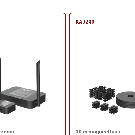
KA0240
arconi
30 m magneetband