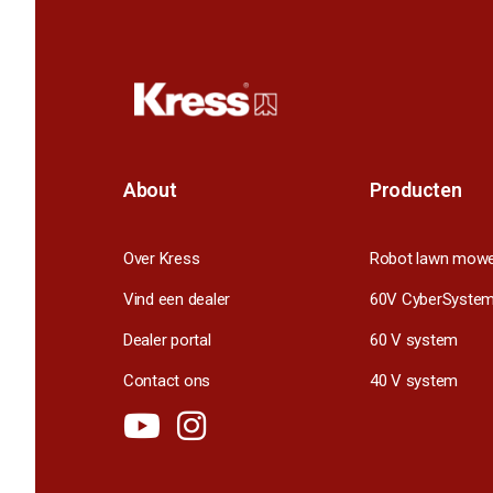
About
Producten
Over Kress
Robot lawn mow
Vind een dealer
60V CyberSyste
Dealer portal
60 V system
Contact ons
40 V system