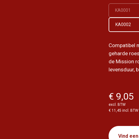
KA0001
KA0002
Compatibel m
geharde roes
de Mission r
levensduur, b
€ 9,05
excl. BTW
€ 11,45 incl. BTW
Vind een