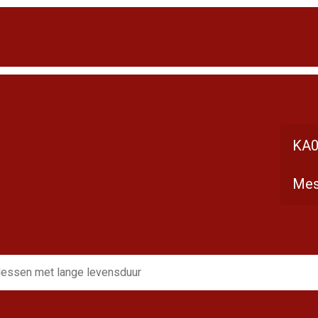
KA0
Mes
essen met lange levensduur