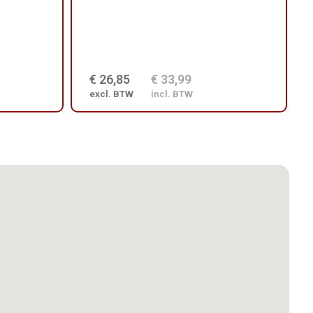
€ 26,85
€ 33,99
excl. BTW
incl. BTW