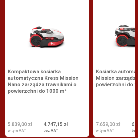
Kompaktowa kosiarka
Kosiarka automa
automatyczna Kress Mission
Mission zarządza
Nano zarządza trawnikami o
powierzchni do 
powierzchni do 1000 m²
5.839,00 zł
4.747,15 zł
7.659,00 zł
6.
w tym VAT
bez VAT
w tym VAT
bez