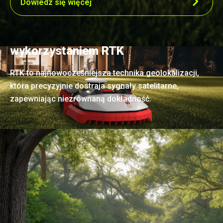
Dowiedz się więcej
Precyzyjne koszenie z
wykorzystaniem RTK
RTK to najnowocześniejsza technika geolokalizacji,
która precyzyjnie dostraja sygnały satelitarne,
zapewniając niezrównaną dokładność.