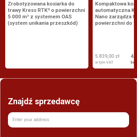
Zrobotyzowana kosiarka do
Kompaktowa kosi
trawy Kress RTKⁿ o powierzchni
automatyczna Kr
5 000 m² z systemem OAS
Nano zarządza t
(system unikania przeszkód)
powierzchni do 
5.839,00 zł
4.
w tym VAT
bez
Znajdź sprzedawcę