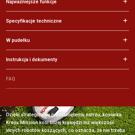
Najważniejsze funkcje
Specyfikacje techniczne
W pudełku
Instrukcja i dokumenty
FAQ
Wypielęgnowana perfekcja
Dzięki strategicznie przesuniętemu ostrzu, kosiarka
Kress Mission kosi bliżej krawędzi niż większość
innych robotów koszących, co oznacza, że nie trzeba