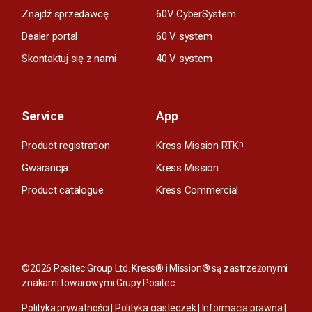
Znajdź sprzedawcę
60V CyberSystem
Dealer portal
60 V system
Skontaktuj się z nami
40 V system
Service
App
Product registration
Kress Mission RTK
n
Gwarancja
Kress Mission
Product catalogue
Kress Commercial
©2026 Positec Group Ltd. Kress® i Mission® są zastrzeżonymi
znakami towarowymi Grupy Positec.
Polityka prywatności
|
Polityka ciasteczek
|
Informacja prawna
|