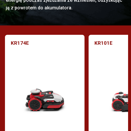
energię podczas zjeżdżania ze wzniesień, odzyskując
ją z powrotem do akumulatora.
KR174E
KR101E