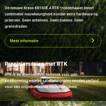
De nieuwe Kress KR160E.A RTK
robotmaaier levert
n
centimeter-nauwkeurigheid zonder extra hardware op
je terrein. Geen antennes. Geen bakens. Geen
grensdraden.
Meer informatie
Precisiemaaien met RTK
RTK is de allernieuwste techniek voor geo-
positionering waarbij satellietsignalen worden verfijnd
voor een ongeëvenaarde nauwkeurigheid.