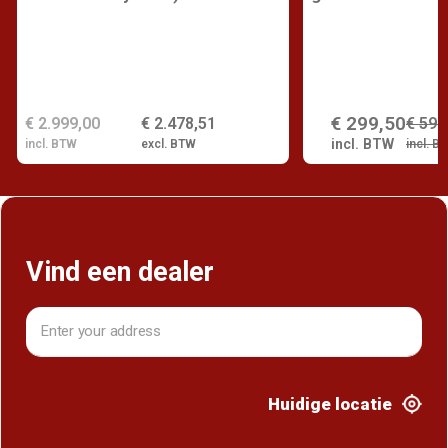
€ 299,50
€ 2.999,00
€ 2.478,51
€ 599
incl. BTW
incl. BTW
excl. BTW
incl. B
Vind een dealer
Huidige locatie