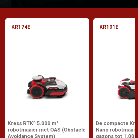
KR174E
KR101E
Kress RTKⁿ 5.000 m²
De compacte Kre
robotmaaier met OAS (Obstacle
Nano robotmaaie
Avoidance System)
gazons tot 1.000