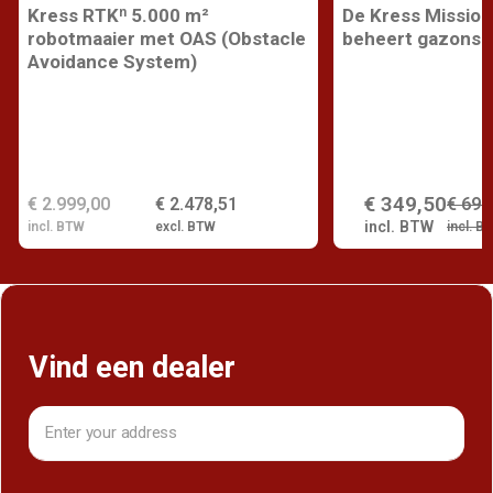
Kress RTKⁿ 5.000 m²
De Kress Mission
robotmaaier met OAS (Obstacle
beheert gazons t
Avoidance System)
€ 349,50
€ 2.999,00
€ 2.478,51
€ 699
incl. BTW
incl. BTW
excl. BTW
incl. B
Vind een dealer