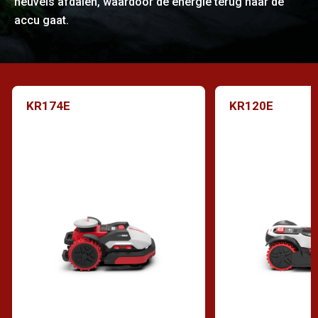
heuvels afdalen, waardoor de energie terug naar de
accu gaat.
KR174E
KR120E