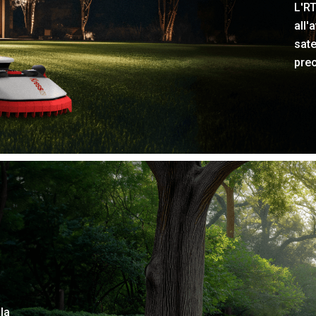
L'R
all'
sate
prec
la