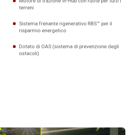
Motore di trazione In-Hub con ruote per tutti i
terreni
Sistema frenante rigenerativo RBS™ per il
risparmio energetico
Dotato di OAS (sistema di prevenzione degli
ostacoli)