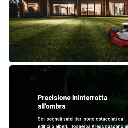
Precisione ininterrotta
all'ombra
Se i segnali satellitari sono ostacolati da
edifici o alberi, i tosaerba Kress passano al