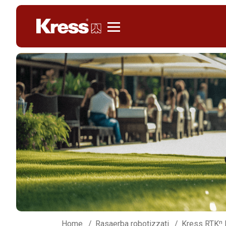
Kress
Home
Rasaerba robotizzati
Kress RTKⁿ 