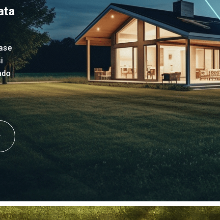
ata
base
i
ndo