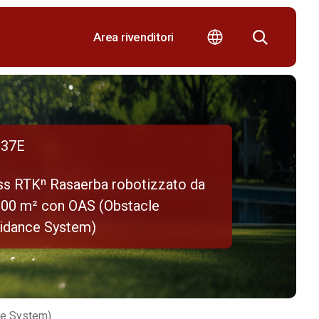
Area rivenditori
37E
ss RTKⁿ Rasaerba robotizzato da
000 m² con OAS (Obstacle
idance System)
ce System)