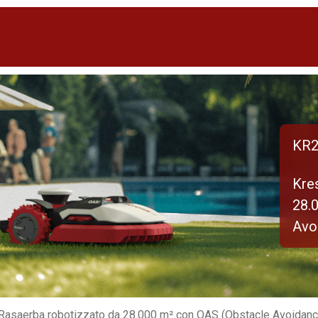
KR2
Kre
28.
Avo
Rasaerba robotizzato da 28.000 m² con OAS (Obstacle Avoidan