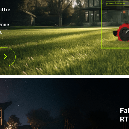
offre
e
enne.
.
Fa
RT