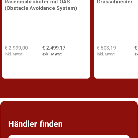
Rasenmähroboter mit OAS
Grasschneider
(Obstacle Avoidance System)
€ 2.999,00
€ 2.499,17
€ 503,19
€
inkl. MwSt
exkl. MWSt
inkl. MwSt
e
Händler finden