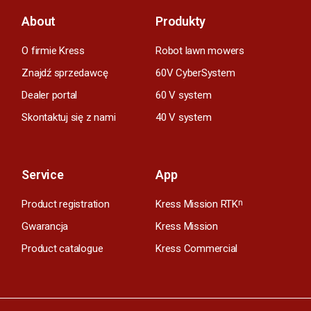
About
Produkty
O firmie Kress
Robot lawn mowers
Znajdź sprzedawcę
60V CyberSystem
Dealer portal
60 V system
Skontaktuj się z nami
40 V system
Service
App
Product registration
Kress Mission RTK
n
Gwarancja
Kress Mission
Product catalogue
Kress Commercial