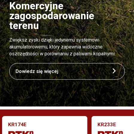
Komercyjne
zagospodarowanie
terenu
Zwiększ zyski dzięki jedynemu systemowi
akumulatorowemu, który zapewnia widoczne
oszczędności w porównaniu z paliwami kopalnymi.
Dowiedz się więcej
KR174E
KR233E