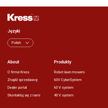
Języki
Polish
About
Produkty
O firmie Kress
Robot lawn mowers
Znajdź sprzedawcę
60V CyberSystem
Dealer portal
60 V system
Skontaktuj się z nami
40 V system