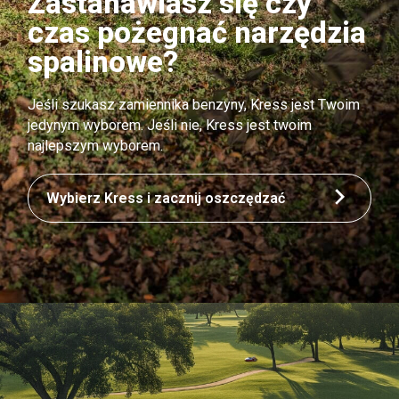
Zastanawiasz się czy
czas pożegnać narzędzia
spalinowe?
Jeśli szukasz zamiennika benzyny, Kress jest Twoim
jedynym wyborem. Jeśli nie, Kress jest twoim
najlepszym wyborem.
Wybierz Kress i zacznij oszczędzać