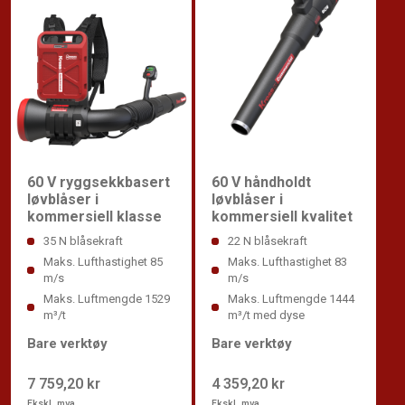
60 V ryggsekkbasert
60 V håndholdt
løvblåser i
løvblåser i
kommersiell klasse
kommersiell kvalitet
35 N blåsekraft
22 N blåsekraft
Maks. Lufthastighet 85
Maks. Lufthastighet 83
m/s
m/s
Maks. Luftmengde 1529
Maks. Luftmengde 1444
m³/t
m³/t med dyse
Bare verktøy
Bare verktøy
7 759,20 kr
4 359,20 kr
Ekskl. mva
Ekskl. mva