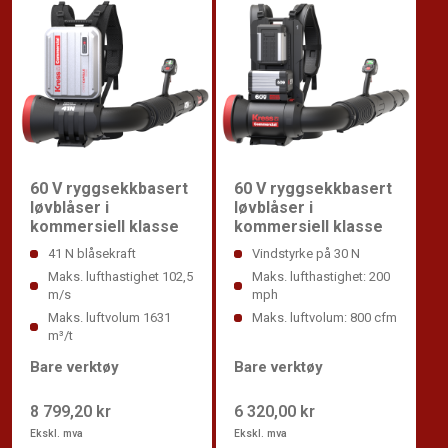
60 V ryggsekkbasert
60 V ryggsekkbasert
løvblåser i
løvblåser i
kommersiell klasse
kommersiell klasse
41 N blåsekraft
Vindstyrke på 30 N
Maks. lufthastighet 102,5
Maks. lufthastighet: 200
m/s
mph
Maks. luftvolum 1631
Maks. luftvolum: 800 cfm
m³/t
Bare verktøy
Bare verktøy
8 799,20 kr
6 320,00 kr
Ekskl. mva
Ekskl. mva