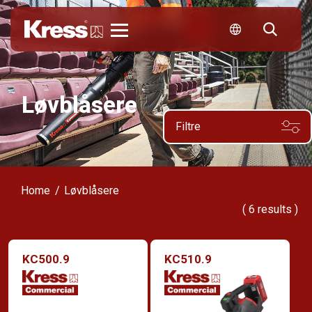
Kress
Løvblåsere
Filtre
Home
Løvblåsere
(
6
results )
KC500.9
KC510.9