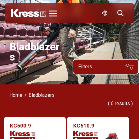
Kress
Bladblazer
s
Filters
Home
Bladblazers
(
6
results )
KC500.9
KC510.9