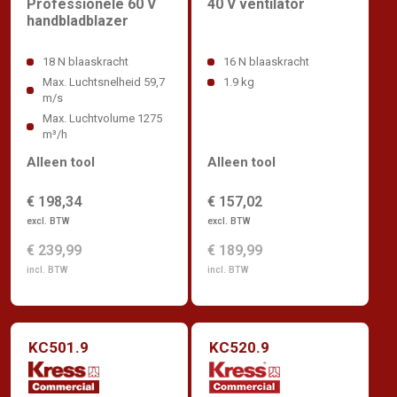
Professionele 60 V
40 V ventilator
handbladblazer
18 N blaaskracht
16 N blaaskracht
Max. Luchtsnelheid 59,7
1.9 kg
m/s
Max. Luchtvolume 1275
m³/h
Alleen tool
Alleen tool
€ 198,34
€ 157,02
excl. BTW
excl. BTW
€ 239,99
€ 189,99
incl. BTW
incl. BTW
KC501.9
KC520.9