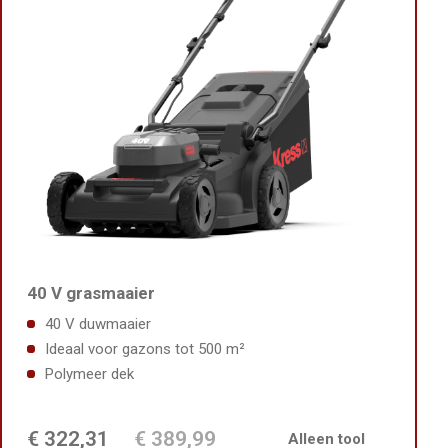
40 V grasmaaier
40 V duwmaaier
Ideaal voor gazons tot 500 m²
Polymeer dek
€ 322,31
€ 389,99
Alleen tool