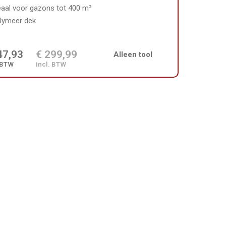
eaal voor gazons tot 400 m²
lymeer dek
47,93
€ 299,99
Alleen tool
 BTW
incl. BTW