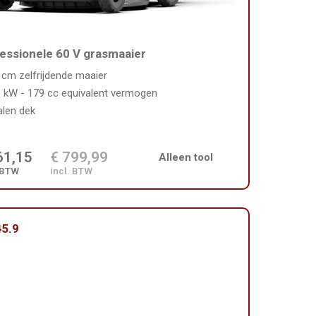
essionele 60 V grasmaaier
 cm zelfrijdende maaier
8 kW - 179 cc equivalent vermogen
alen dek
61,15
€ 799,99
Alleen tool
 BTW
incl. BTW
5.9