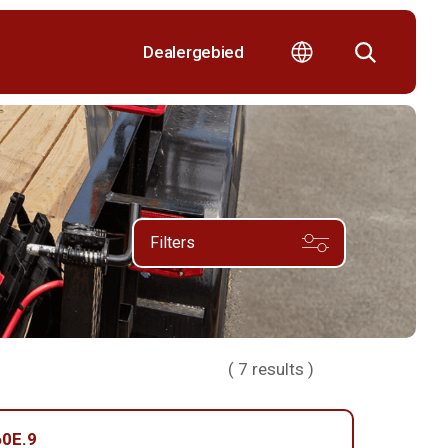
Dealergebied
Filters
(
7
results )
0E.9