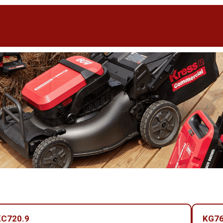
KC720.9
KG76