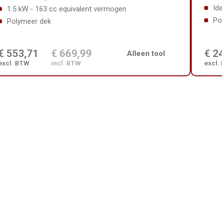
Id
1.5 kW - 163 cc equivalent vermogen
Po
Polymeer dek
€ 553,71
€ 669,99
€ 2
Alleen tool
excl. BTW
incl. BTW
excl.