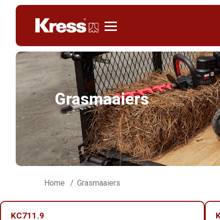
Kress
Grasmaaiers
Home
Grasmaaiers
KC711.9