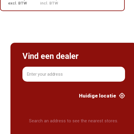
excl. BTW
incl. BTW
Vind een dealer
Huidige locatie
Search an address to see the nearest stores.