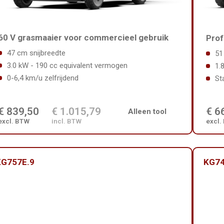
60 V grasmaaier voor commercieel gebruik
Prof
47 cm snijbreedte
51
3.0 kW - 190 cc equivalent vermogen
1.
0-6,4 km/u zelfrijdend
St
€ 839,50
€ 1.015,79
€ 6
Alleen tool
excl. BTW
incl. BTW
excl.
KG757E.9
KG74