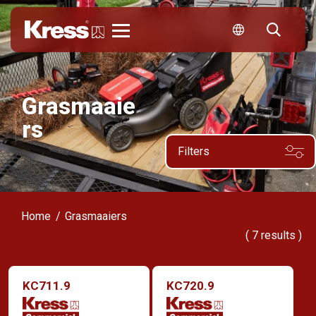
Kress
Grasmaaie
rs
Filters
Home
Grasmaaiers
(
7
results )
KC711.9
KC720.9