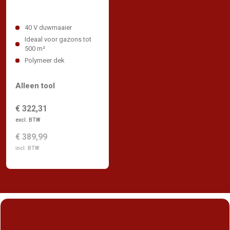
40 V duwmaaier
Ideaal voor gazons tot
500 m²
Polymeer dek
Alleen tool
€ 322,31
excl. BTW
€ 389,99
incl. BTW