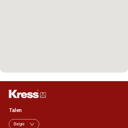
Talen
België