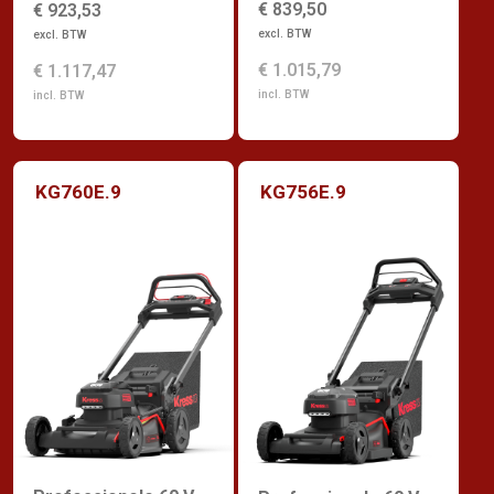
€ 839,50
€ 923,53
excl. BTW
excl. BTW
€ 1.015,79
€ 1.117,47
incl. BTW
incl. BTW
KG760E.9
KG756E.9