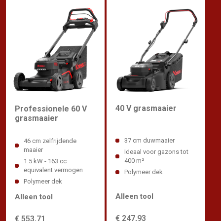
40 V grasmaaier
Professionele 60 V
grasmaaier
37 cm duwmaaier
46 cm zelfrijdende
maaier
Ideaal voor gazons tot
400 m²
1.5 kW - 163 cc
equivalent vermogen
Polymeer dek
Polymeer dek
Alleen tool
Alleen tool
€ 247,93
€ 553,71