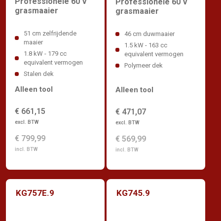
Professionele 60 V
Professionele 60 V
grasmaaier
grasmaaier
51 cm zelfrijdende
46 cm duwmaaier
maaier
1.5 kW - 163 cc
1.8 kW - 179 cc
equivalent vermogen
equivalent vermogen
Polymeer dek
Stalen dek
Alleen tool
Alleen tool
€ 661,15
€ 471,07
excl. BTW
excl. BTW
€ 799,99
€ 569,99
incl. BTW
incl. BTW
KG757E.9
KG745.9