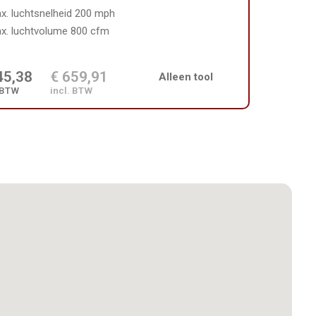
x. luchtsnelheid 200 mph
x. luchtvolume 800 cfm
45,38
€ 659,91
Alleen tool
 BTW
incl. BTW