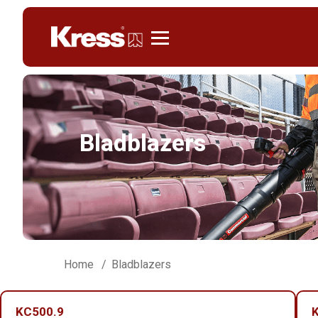
Kress
Bladblazers
Home
Bladblazers
KC500.9