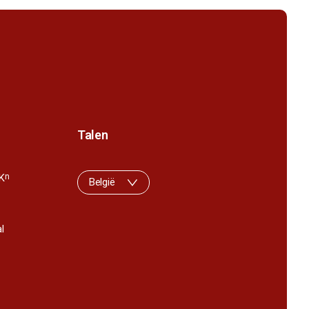
Talen
K
n
België
l