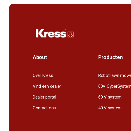
About
Producten
Over Kress
Robot lawn mow
Vind een dealer
60V CyberSyste
Dealer portal
60 V system
Contact ons
40 V system