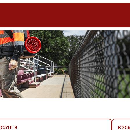
KC510.9
KG56