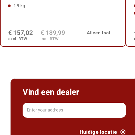
1.9 kg
€ 157,02
€ 189,99
Alleen tool
excl. BTW
incl. BTW
Vind een dealer
Huidige locatie