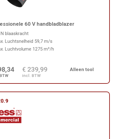
essionele 60 V handbladblazer
 N blaaskracht
x. Luchtsnelheid 59,7 m/s
x. Luchtvolume 1275 m³/h
98,34
€ 239,99
Alleen tool
 BTW
incl. BTW
0.9