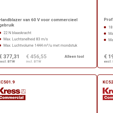
Prof
Handblazer van 60 V voor commercieel
gebruik
18
22 N blaaskracht
Ma
Max. Luchtsnelheid 83 m/s
Ma
Max. Luchtvolume 1444 m³/u met mondstuk
€ 377,31
€ 456,55
€ 1
Alleen tool
excl. BTW
incl. BTW
excl.
KC501.9
KC52