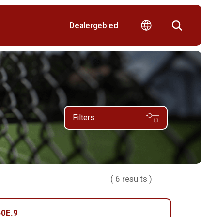
Dealergebied
Filters
(
6
results )
0E.9