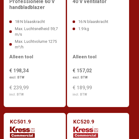
Professionele 60 V
40 V ventilator
handbladblazer
18 N blaaskracht
16 N blaaskracht
Max. Luchtsnelheid 59,7
1.9 kg
m/s
Max. Luchtvolume 1275
m³/h
Alleen tool
Alleen tool
€ 198,34
€ 157,02
excl. BTW
excl. BTW
€ 239,99
€ 189,99
incl. BTW
incl. BTW
KC501.9
KC520.9