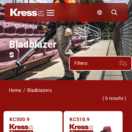
Kress
Bladblazer
s
Filters
Home
Bladblazers
(
6
results )
KC500.9
KC510.9