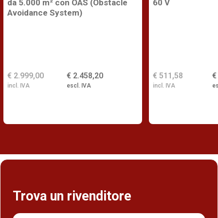
da 5.000 m² con OAS (Obstacle
60 V
Avoidance System)
€ 2.999,00
€ 2.458,20
€ 511,58
€
incl. IVA
escl. IVA
incl. IVA
es
Trova un rivenditore