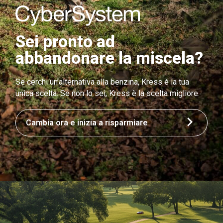
Sei pronto ad
abbandonare la miscela?
Se cerchi un’alternativa alla benzina, Kress è la tua
unica scelta. Se non lo sei, Kress è la scelta migliore.
Cambia ora e inizia a risparmiare