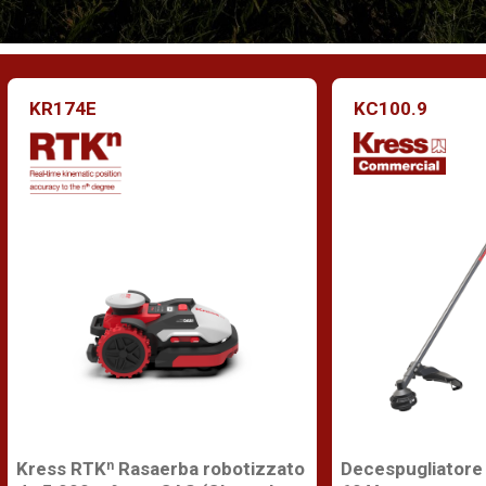
KR174E
KC100.9
Kress RTKⁿ Rasaerba robotizzato
Decespugliatore