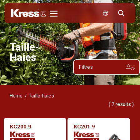
Kress
Taille-
Haies
Filtres
Home
Taille-haies
(
7
results )
KC200.9
KC201.9