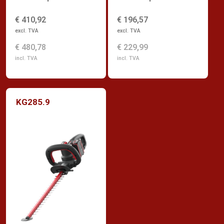
€ 410,92
€ 196,57
excl. TVA
excl. TVA
€ 480,78
€ 229,99
incl. TVA
incl. TVA
KG285.9