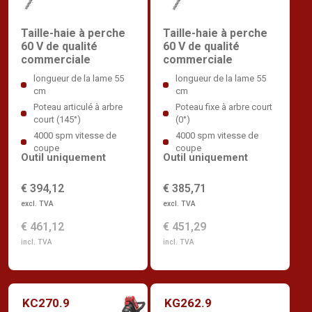
Taille-haie à perche
Taille-haie à perche
60 V de qualité
60 V de qualité
commerciale
commerciale
longueur de la lame 55
longueur de la lame 55
cm
cm
Poteau articulé à arbre
Poteau fixe à arbre court
court (145°)
(0°)
4000 spm vitesse de
4000 spm vitesse de
coupe
coupe
Outil uniquement
Outil uniquement
€ 394,12
€ 385,71
excl. TVA
excl. TVA
€ 461,12
€ 451,29
incl. TVA
incl. TVA
KC270.9
KG262.9